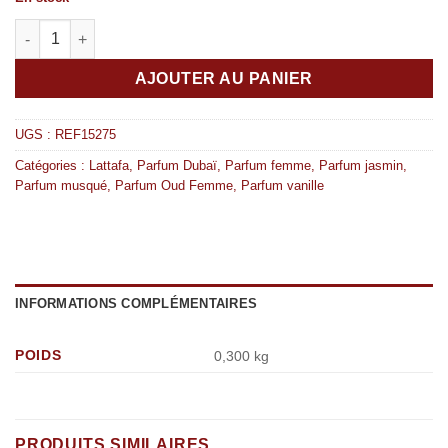
quantité de Musk Sugar Plum 100ml – Lattafa
AJOUTER AU PANIER
UGS :
REF15275
Catégories :
Lattafa
,
Parfum Dubaï
,
Parfum femme
,
Parfum jasmin
,
Parfum musqué
,
Parfum Oud Femme
,
Parfum vanille
INFORMATIONS COMPLÉMENTAIRES
POIDS
0,300 kg
PRODUITS SIMILAIRES